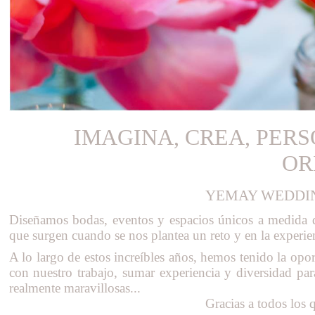
IMAGINA, CREA, PERS
OR
YEMAY WEDDIN
YEMAY SERVICIO INTEGRAL DE BODA
Diseñamos bodas, eventos y espacios únicos a medida de
que surgen cuando se nos plantea un reto y en la experienc
A lo largo de estos increíbles años, hemos tenido la opor
con nuestro trabajo, sumar experiencia y diversidad par
realmente maravillosas...
Gracias a todos los 